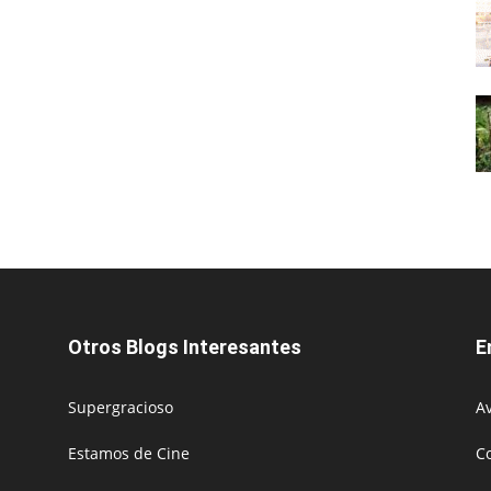
Otros Blogs Interesantes
E
Supergracioso
Av
Estamos de Cine
C