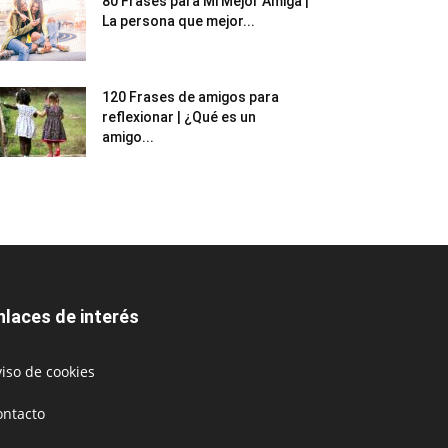
80 Frases para Mi Mejor Amiga |
La persona que mejor...
120 Frases de amigos para
reflexionar | ¿Qué es un
amigo...
nlaces de interés
iso de cookies
ontacto