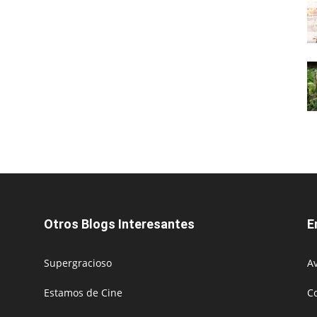
Otros Blogs Interesantes
E
Supergracioso
Av
Estamos de Cine
C