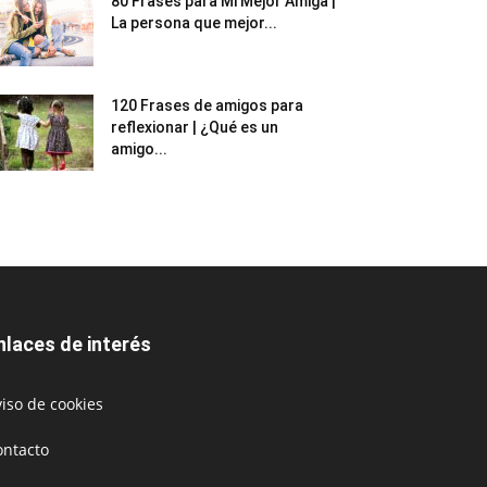
80 Frases para Mi Mejor Amiga |
La persona que mejor...
120 Frases de amigos para
reflexionar | ¿Qué es un
amigo...
nlaces de interés
iso de cookies
ontacto