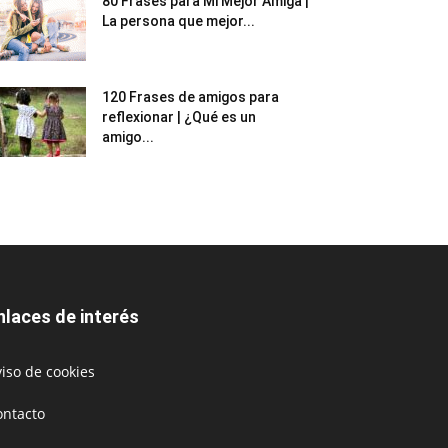
80 Frases para Mi Mejor Amiga |
La persona que mejor...
120 Frases de amigos para
reflexionar | ¿Qué es un
amigo...
nlaces de interés
iso de cookies
ontacto