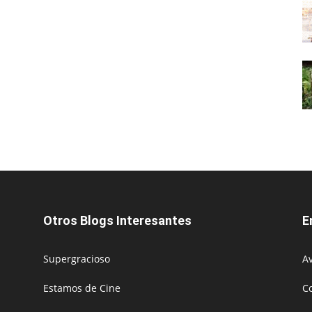
Otros Blogs Interesantes
E
Supergracioso
Av
Estamos de Cine
C