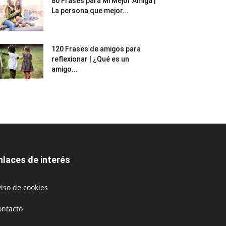
80 Frases para Mi Mejor Amiga |
La persona que mejor...
120 Frases de amigos para
reflexionar | ¿Qué es un
amigo...
nlaces de interés
iso de cookies
ontacto