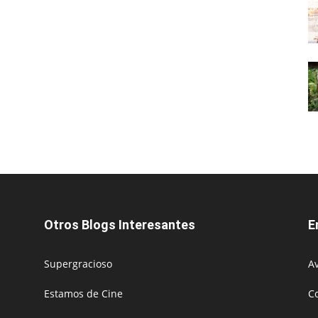
Otros Blogs Interesantes
E
Supergracioso
Av
Estamos de Cine
C