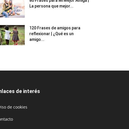
80 Frases para Mi Mejor Amiga |
La persona que mejor...
120 Frases de amigos para
reflexionar | ¿Qué es un
amigo...
nlaces de interés
iso de cookies
ontacto