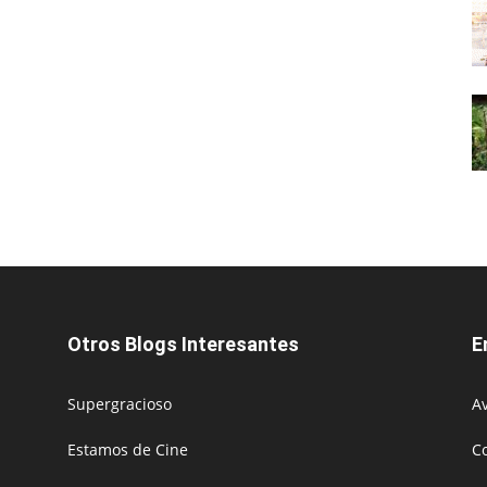
Otros Blogs Interesantes
E
Supergracioso
Av
Estamos de Cine
C