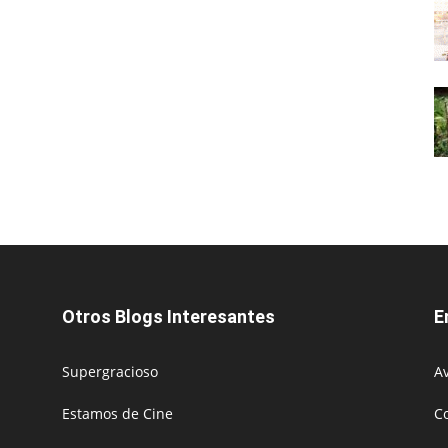
Otros Blogs Interesantes
E
Supergracioso
Av
Estamos de Cine
C