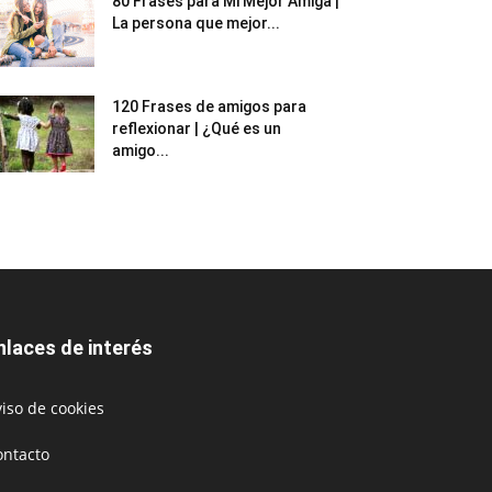
80 Frases para Mi Mejor Amiga |
La persona que mejor...
120 Frases de amigos para
reflexionar | ¿Qué es un
amigo...
nlaces de interés
iso de cookies
ontacto