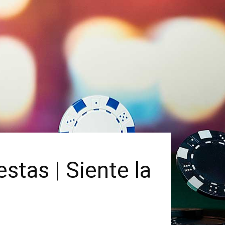
stas | Siente la