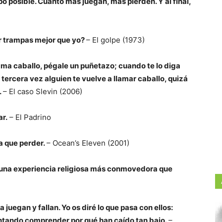
o posible. Cuanto más juegan, más pierden. Y al final,
r trampas mejor que yo?
– El golpe (1973)
lama caballo, pégale un puñetazo; cuando te lo diga
 tercera vez alguien te vuelve a llamar caballo, quizá
.
– El caso Slevin (2006)
ar.
– El Padrino
a que perder.
– Ocean’s Eleven (2001)
do una experiencia religiosa más conmovedora que
a juegan y fallan. Yo os diré lo que pasa con ellos:
ntando comprender por qué han caído tan bajo.
–