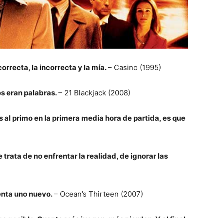
orrecta, la incorrecta y la mía.
– Casino (1995)
s eran palabras.
– 21 Blackjack (2008)
es al primo en la primera media hora de partida, es que
e trata de no enfrentar la realidad, de ignorar las
enta uno nuevo.
– Ocean’s Thirteen (2007)