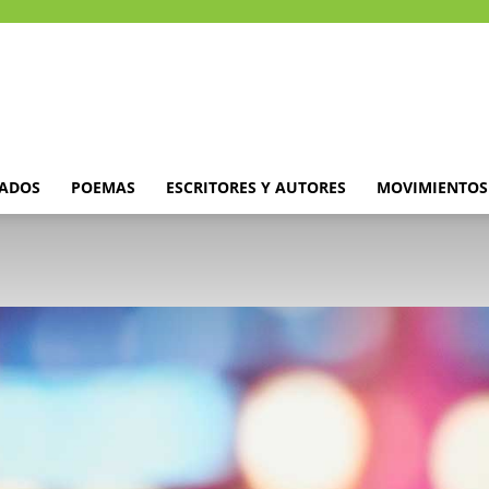
DADOS
POEMAS
ESCRITORES Y AUTORES
MOVIMIENTOS 