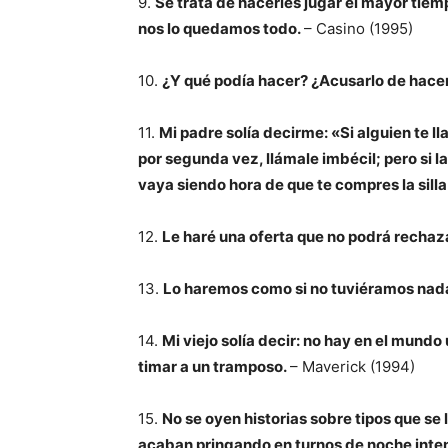
9.
Se trata de hacerles jugar el mayor tiemp
nos lo quedamos todo.
– Casino (1995)
10.
¿Y qué podía hacer? ¿Acusarlo de hace
11.
Mi padre solía decirme: «Si alguien te l
por segunda vez, llámale imbécil; pero si la
vaya siendo hora de que te compres la silla
12.
Le haré una oferta que no podrá rechaz
13.
Lo haremos como si no tuviéramos nad
14.
Mi viejo solía decir: no hay en el mun
timar a un tramposo.
– Maverick (1994)
15.
No se oyen historias sobre tipos que se l
acaban pringando en turnos de noche inte