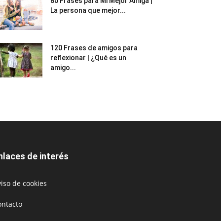
80 Frases para Mi Mejor Amiga |
La persona que mejor...
120 Frases de amigos para
reflexionar | ¿Qué es un
amigo...
nlaces de interés
iso de cookies
ontacto