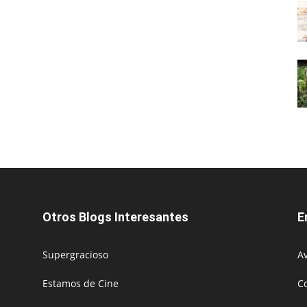
Otros Blogs Interesantes
E
Supergracioso
Av
Estamos de Cine
C