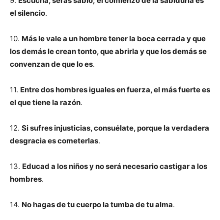
9.
Escucha, serás sabio; el comienzo de la sabiduría es
el silencio
.
10.
Más le vale a un hombre tener la boca cerrada y que
los demás le crean tonto, que abrirla y que los demás se
convenzan de que lo es
.
11.
Entre dos hombres iguales en fuerza, el más fuerte es
el que tiene la razón
.
12.
Si sufres injusticias, consuélate, porque la verdadera
desgracia es cometerlas
.
13.
Educad a los niños y no será necesario castigar a los
hombres
.
14.
No hagas de tu cuerpo la tumba de tu alma
.