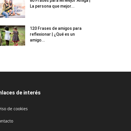
80 Frases para Mi Mejor Amiga |
La persona que mejor...
120 Frases de amigos para
reflexionar | ¿Qué es un
amigo...
nlaces de interés
iso de cookies
ontacto