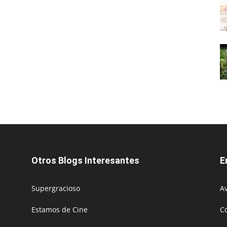
Otros Blogs Interesantes
E
Supergracioso
Av
Estamos de Cine
C