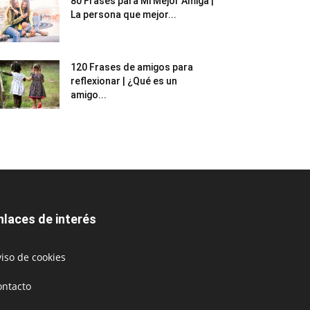
80 Frases para Mi Mejor Amiga |
La persona que mejor...
120 Frases de amigos para
reflexionar | ¿Qué es un
amigo...
nlaces de interés
iso de cookies
ontacto