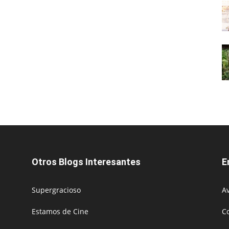
Otros Blogs Interesantes
E
Supergracioso
Av
Estamos de Cine
C