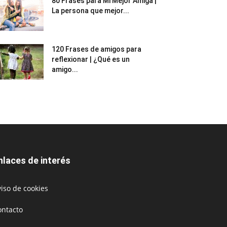
80 Frases para Mi Mejor Amiga |
La persona que mejor...
120 Frases de amigos para
reflexionar | ¿Qué es un
amigo...
nlaces de interés
iso de cookies
ontacto