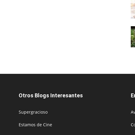
Otros Blogs Interesantes
E
Supergracioso
Av
Estamos de Cine
C