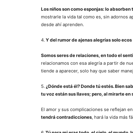
Los niños son como esponjas: lo absorben 
mostrarle la vida tal como es, sin adornos 
desde ahí aprenden.
4.
Y del rumor de ajenas alegrías solo ecos
Somos seres de relaciones, en todo el sent
relacionamos con esa alegría a partir de nu
tiende a aparecer, solo hay que saber manej
5.
¿Dónde está él? Donde tú estés. Bien sabes
tu voz están sus llaves; pero, al mirarte en s
El amor y sus complicaciones se reflejan e
tendrá contradicciones
, hará la vida más fá
6.
Tú para mi eras todo, el cielo, el mundo, l