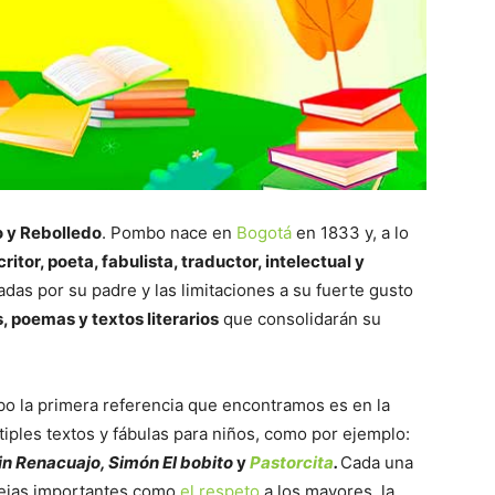
 y Rebolledo
. Pombo nace en
Bogotá
en 1833 y, a lo
critor, poeta, fabulista, traductor, intelectual y
das por su padre y las limitaciones a su fuerte gusto
, poemas y textos literarios
que consolidarán su
o la primera referencia que encontramos es en la
iples textos y fábulas para niños, como por ejemplo:
 Rin Renacuajo, Simón El bobito
y
Pastorcita
.
Cada una
lejas importantes como
el respeto
a los mayores, la