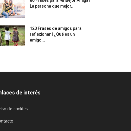
80 Frases para Mi Mejor Amiga |
La persona que mejor...
120 Frases de amigos para
reflexionar | ¿Qué es un
amigo...
nlaces de interés
iso de cookies
ontacto