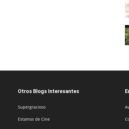
Otros Blogs Interesantes
E
Supergracioso
Av
Estamos de Cine
C