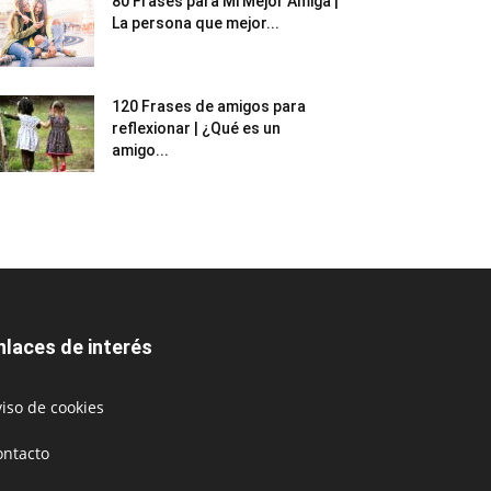
80 Frases para Mi Mejor Amiga |
La persona que mejor...
120 Frases de amigos para
reflexionar | ¿Qué es un
amigo...
nlaces de interés
iso de cookies
ontacto