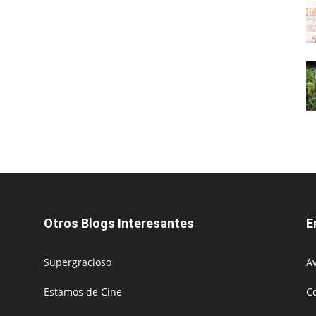
Otros Blogs Interesantes
E
Supergracioso
Av
Estamos de Cine
C