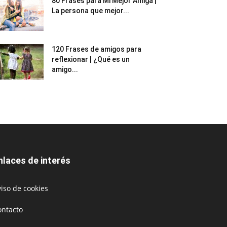
80 Frases para Mi Mejor Amiga |
La persona que mejor...
120 Frases de amigos para
reflexionar | ¿Qué es un
amigo...
nlaces de interés
iso de cookies
ontacto