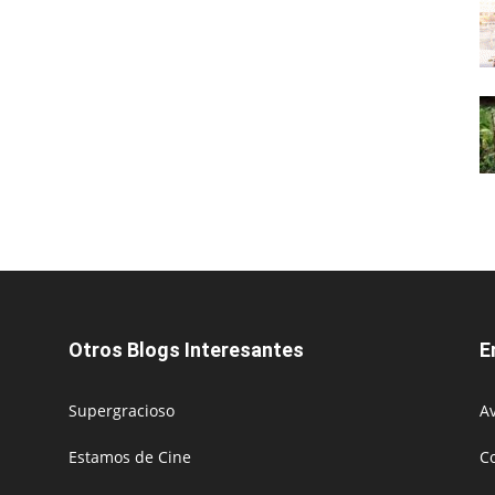
Otros Blogs Interesantes
E
Supergracioso
Av
Estamos de Cine
C