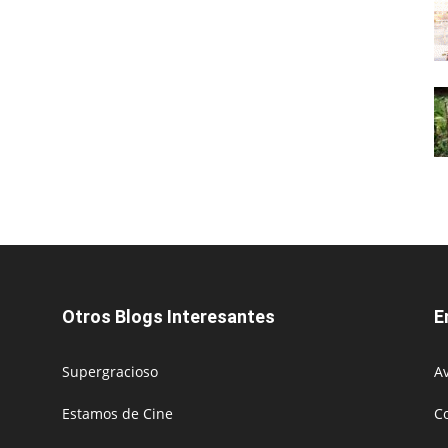
Otros Blogs Interesantes
E
Supergracioso
Av
Estamos de Cine
C