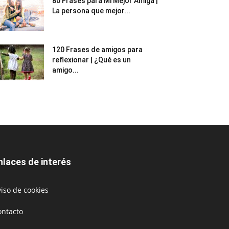
80 Frases para Mi Mejor Amiga |
La persona que mejor...
120 Frases de amigos para
reflexionar | ¿Qué es un
amigo...
nlaces de interés
iso de cookies
ontacto