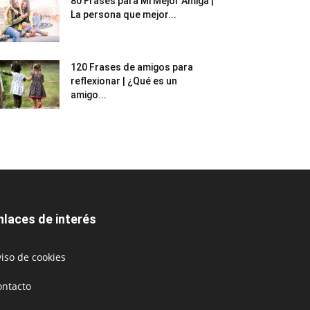
80 Frases para Mi Mejor Amiga |
La persona que mejor...
120 Frases de amigos para
reflexionar | ¿Qué es un
amigo...
nlaces de interés
iso de cookies
ontacto