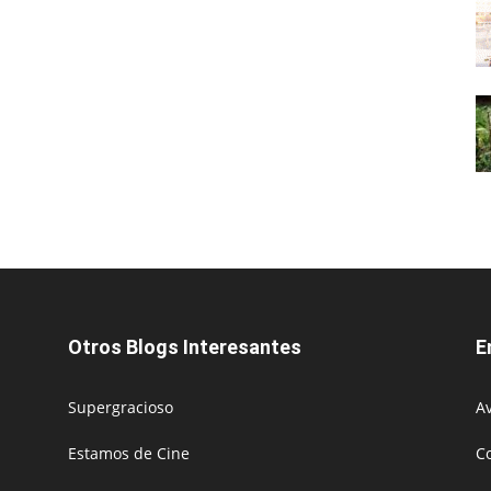
Otros Blogs Interesantes
E
Supergracioso
Av
Estamos de Cine
C