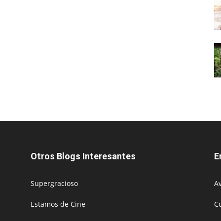
Otros Blogs Interesantes
E
Supergracioso
Av
Estamos de Cine
C