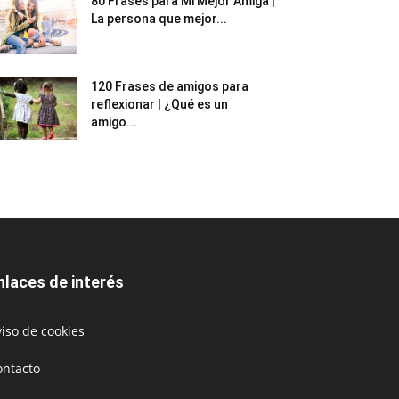
80 Frases para Mi Mejor Amiga |
La persona que mejor...
120 Frases de amigos para
reflexionar | ¿Qué es un
amigo...
nlaces de interés
iso de cookies
ontacto