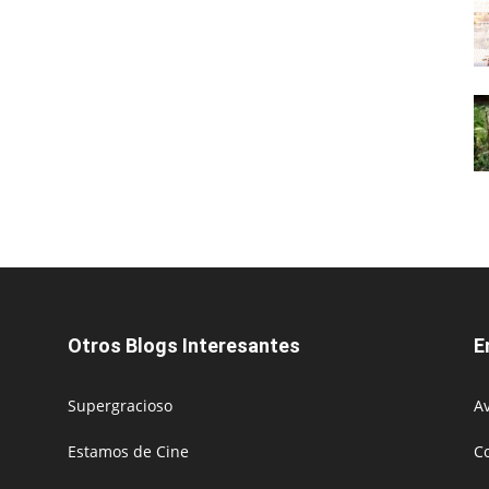
Otros Blogs Interesantes
E
Supergracioso
Av
Estamos de Cine
C