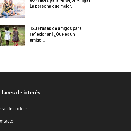
80 Frases para Mi Mejor Amiga |
La persona que mejor...
120 Frases de amigos para
reflexionar | ¿Qué es un
amigo...
nlaces de interés
iso de cookies
ontacto