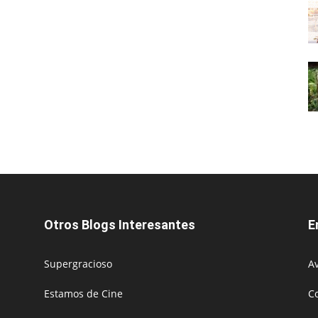
Otros Blogs Interesantes
E
Supergracioso
Av
Estamos de Cine
C