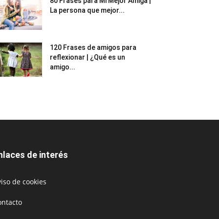
80 Frases para Mi Mejor Amiga |
La persona que mejor...
120 Frases de amigos para
reflexionar | ¿Qué es un
amigo...
nlaces de interés
iso de cookies
ontacto