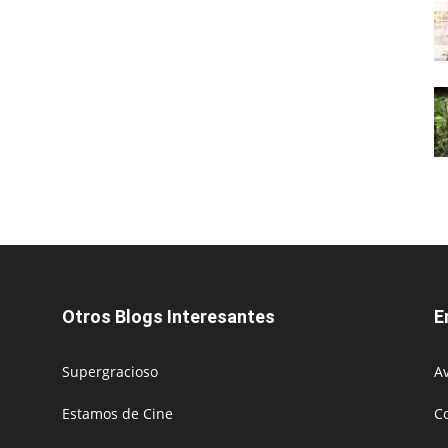
Otros Blogs Interesantes
E
Supergracioso
Av
Estamos de Cine
C