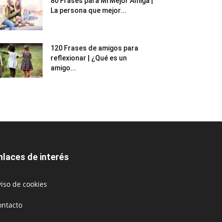
80 Frases para Mi Mejor Amiga |
La persona que mejor...
120 Frases de amigos para
reflexionar | ¿Qué es un
amigo...
nlaces de interés
iso de cookies
ontacto