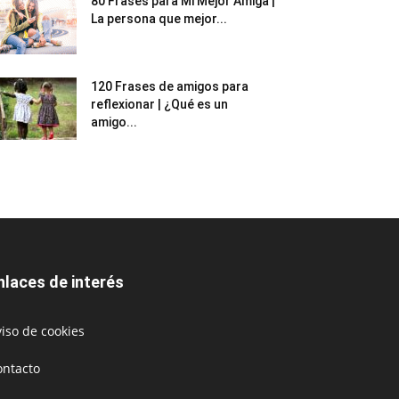
80 Frases para Mi Mejor Amiga |
La persona que mejor...
120 Frases de amigos para
reflexionar | ¿Qué es un
amigo...
nlaces de interés
iso de cookies
ontacto