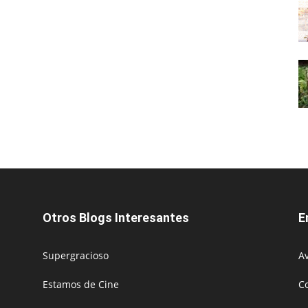
Otros Blogs Interesantes
E
Supergracioso
Av
Estamos de Cine
C