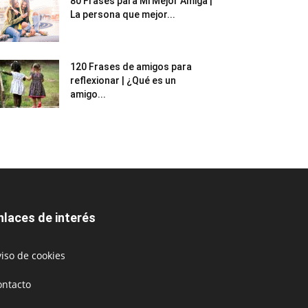
80 Frases para Mi Mejor Amiga |
La persona que mejor...
120 Frases de amigos para
reflexionar | ¿Qué es un
amigo...
nlaces de interés
iso de cookies
ontacto