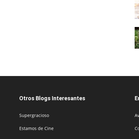
Otros Blogs Interesantes
E
Supergracioso
Av
Estamos de Cine
C