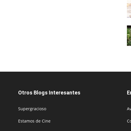
Otros Blogs Interesantes
E
Supergracioso
Av
Estamos de Cine
C