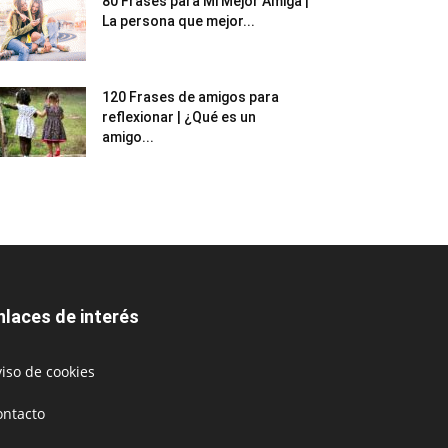
80 Frases para Mi Mejor Amiga |
La persona que mejor...
120 Frases de amigos para
reflexionar | ¿Qué es un
amigo...
nlaces de interés
iso de cookies
ontacto