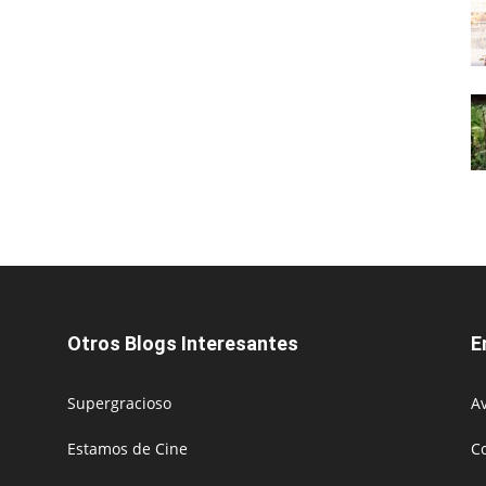
Otros Blogs Interesantes
E
Supergracioso
Av
Estamos de Cine
C