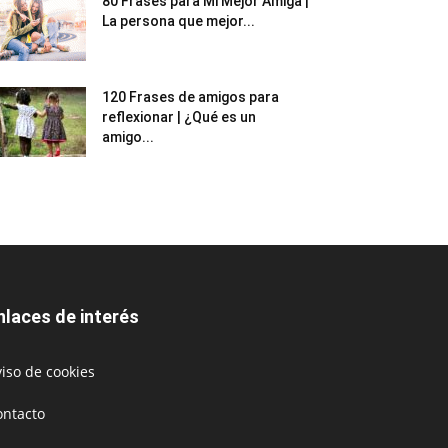
80 Frases para Mi Mejor Amiga |
La persona que mejor...
120 Frases de amigos para
reflexionar | ¿Qué es un
amigo...
nlaces de interés
iso de cookies
ontacto