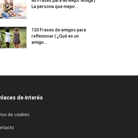
80 Frases para Mi Mejor Amiga |
La persona que mejor...
120 Frases de amigos para
reflexionar | ¿Qué es un
amigo...
nlaces de interés
iso de cookies
ontacto