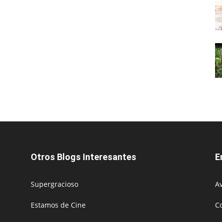
Otros Blogs Interesantes
E
Supergracioso
Av
Estamos de Cine
C