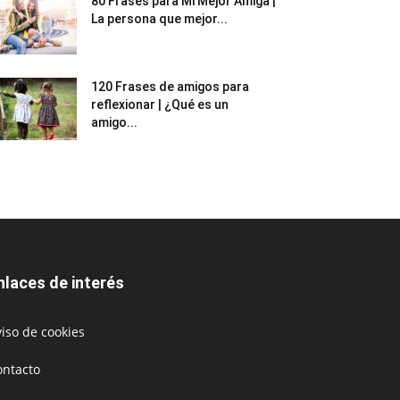
80 Frases para Mi Mejor Amiga |
La persona que mejor...
120 Frases de amigos para
reflexionar | ¿Qué es un
amigo...
nlaces de interés
iso de cookies
ontacto