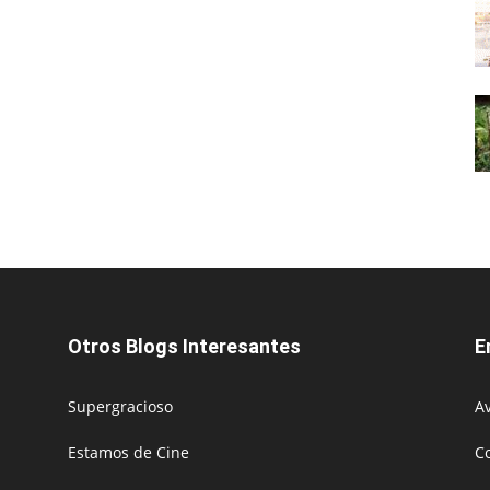
Otros Blogs Interesantes
E
Supergracioso
Av
Estamos de Cine
C