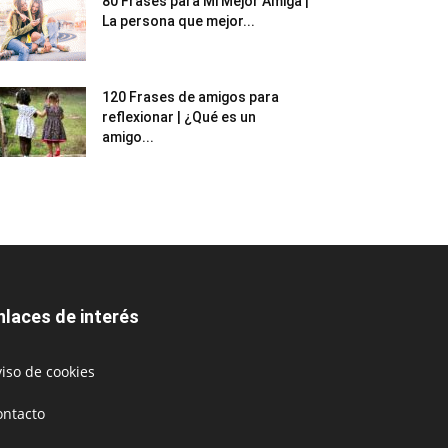
80 Frases para Mi Mejor Amiga |
La persona que mejor...
120 Frases de amigos para
reflexionar | ¿Qué es un
amigo...
nlaces de interés
iso de cookies
ontacto