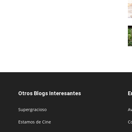
Otros Blogs Interesantes
E
Supergracioso
Av
Estamos de Cine
C