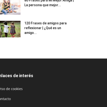
80 Frases para Mi Mejor Amiga |
La persona que mejor...
120 Frases de amigos para
reflexionar | ¿Qué es un
amigo...
nlaces de interés
iso de cookies
ontacto