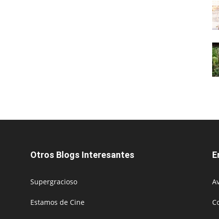
Otros Blogs Interesantes
E
Supergracioso
Av
Estamos de Cine
C