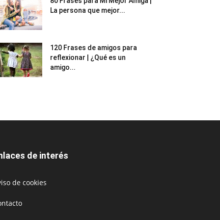
80 Frases para Mi Mejor Amiga |
La persona que mejor...
120 Frases de amigos para
reflexionar | ¿Qué es un
amigo...
nlaces de interés
iso de cookies
ontacto