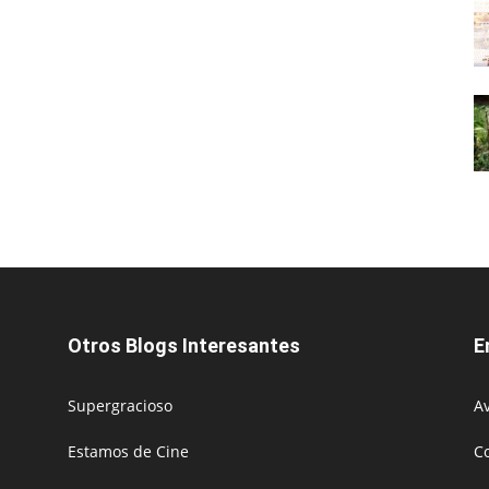
Otros Blogs Interesantes
E
Supergracioso
Av
Estamos de Cine
C