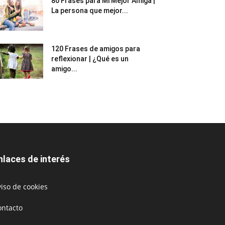
80 Frases para Mi Mejor Amiga |
La persona que mejor...
120 Frases de amigos para
reflexionar | ¿Qué es un
amigo...
nlaces de interés
iso de cookies
ontacto