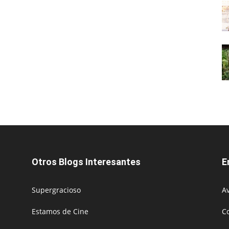
Otros Blogs Interesantes
E
Supergracioso
Av
Estamos de Cine
C