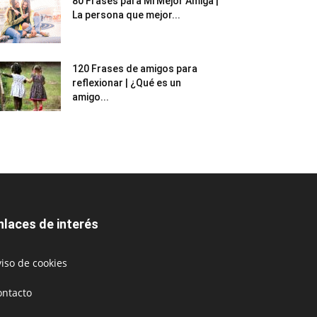
80 Frases para Mi Mejor Amiga |
La persona que mejor...
120 Frases de amigos para
reflexionar | ¿Qué es un
amigo...
nlaces de interés
iso de cookies
ontacto