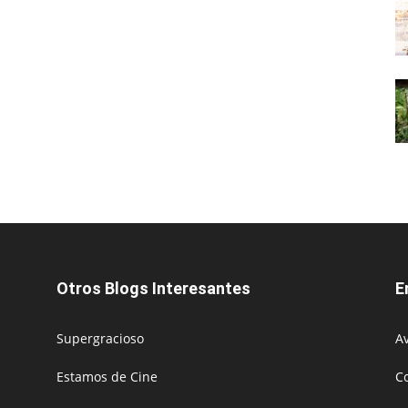
Otros Blogs Interesantes
E
Supergracioso
Av
Estamos de Cine
C