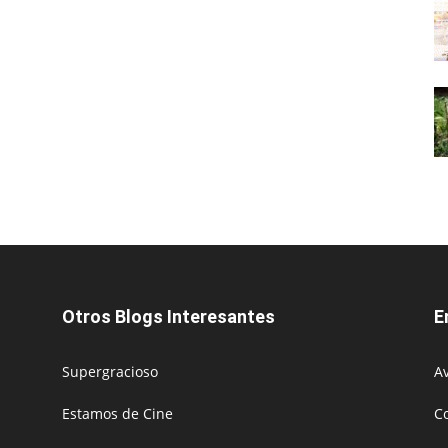
Otros Blogs Interesantes
E
Supergracioso
Av
Estamos de Cine
C