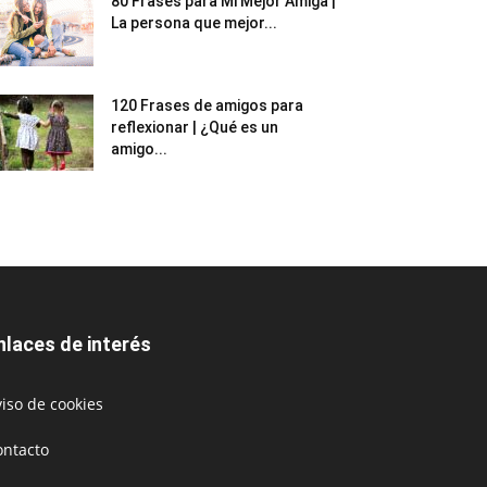
80 Frases para Mi Mejor Amiga |
La persona que mejor...
120 Frases de amigos para
reflexionar | ¿Qué es un
amigo...
nlaces de interés
iso de cookies
ontacto