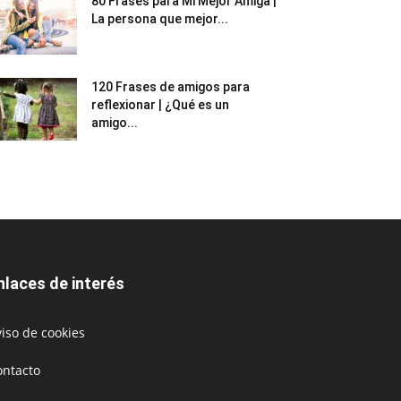
80 Frases para Mi Mejor Amiga |
La persona que mejor...
120 Frases de amigos para
reflexionar | ¿Qué es un
amigo...
nlaces de interés
iso de cookies
ontacto