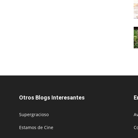
Otros Blogs Interesantes
E
Supergracioso
Av
Estamos de Cine
C