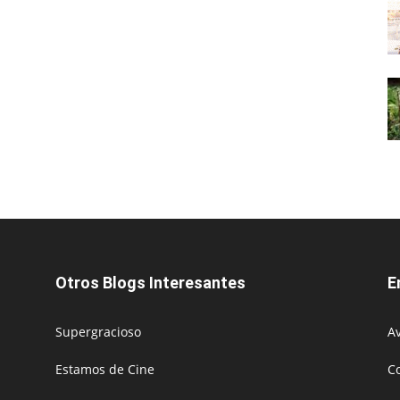
Otros Blogs Interesantes
E
Supergracioso
Av
Estamos de Cine
C