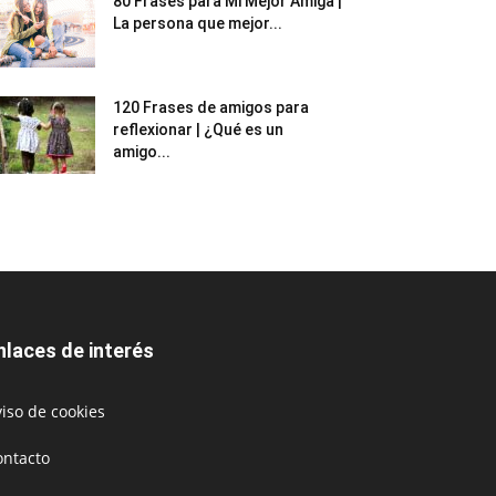
80 Frases para Mi Mejor Amiga |
La persona que mejor...
120 Frases de amigos para
reflexionar | ¿Qué es un
amigo...
nlaces de interés
iso de cookies
ontacto