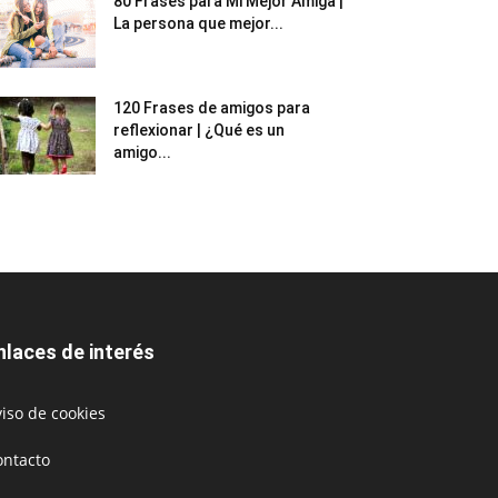
80 Frases para Mi Mejor Amiga |
La persona que mejor...
120 Frases de amigos para
reflexionar | ¿Qué es un
amigo...
nlaces de interés
iso de cookies
ontacto