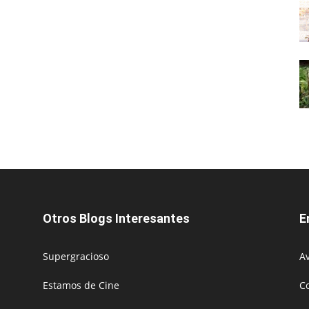
Otros Blogs Interesantes
E
Supergracioso
Av
Estamos de Cine
C