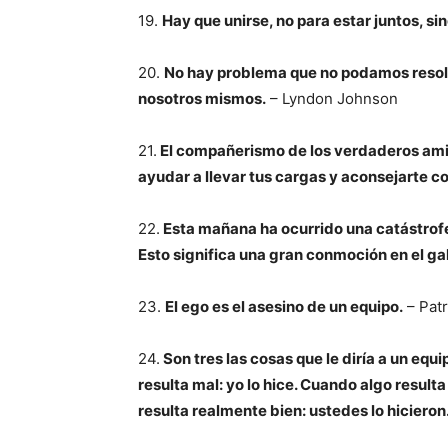
19.
Hay que unirse, no para estar juntos, si
20.
No hay problema que no podamos resol
nosotros mismos.
– Lyndon Johnson
21.
El compañerismo de los verdaderos amig
ayudar a llevar tus cargas y aconsejarte c
22.
Esta mañana ha ocurrido una catástrofe.
Esto significa una gran conmoción en el ga
23.
El ego es el asesino de un equipo.
– Patr
24.
Son tres las cosas que le diría a un eq
resulta mal: yo lo hice. Cuando algo resul
resulta realmente bien: ustedes lo hicieron