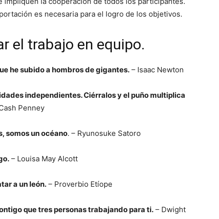
 impliquen la cooperación de todos los participantes.
ortación es necesaria para el logro de los objetivos.
 el trabajo en equipo.
rque he subido a hombros de gigantes.
– Isaac Newton
dades independientes. Ciérralos y el puño multiplica
Cash Penney
s, somos un océano
. – Ryunosuke Satoro
go.
– Louisa May Alcott
tar a un león.
– Proverbio Etíope
ntigo que tres personas trabajando para ti.
– Dwight