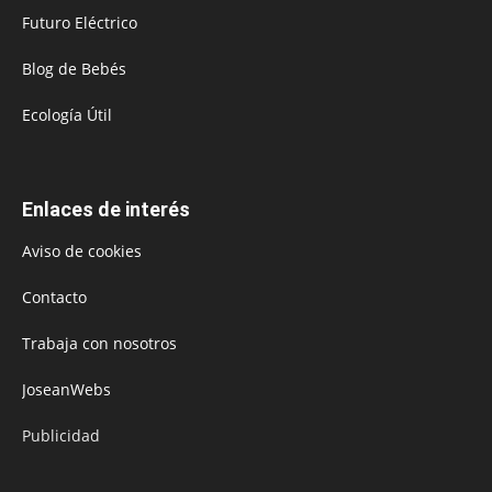
Futuro Eléctrico
Blog de Bebés
Ecología Útil
Enlaces de interés
Aviso de cookies
Contacto
Trabaja con nosotros
JoseanWebs
Publicidad