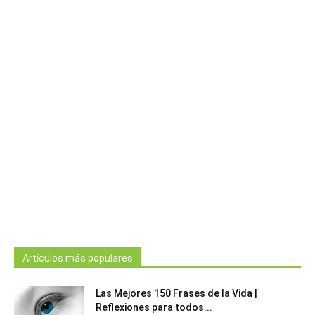
Artículos más populares
Las Mejores 150 Frases de la Vida |
Reflexiones para todos...