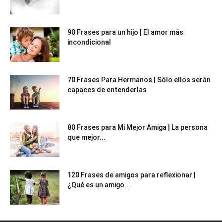
90 Frases para un hijo | El amor más
incondicional
70 Frases Para Hermanos | Sólo ellos serán
capaces de entenderlas
80 Frases para Mi Mejor Amiga | La persona
que mejor...
120 Frases de amigos para reflexionar |
¿Qué es un amigo...