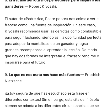
8.
El fracaso derrota a los perdedores, pero inspira a los
ganadores
— Robert Kiyosaki.
El autor de «Padre rico, Padre pobre» nos anima a ver el
fracaso como una fuente de inspiración. En este caso,
Kiyosaki recomienda usar las derrotas como combustible
para seguir luchando, siendo así, la oportunidad perfecta
para adoptar la mentalidad de un ganador y lograr
grandes recompensas al aprender la lección. De modo
que hay dos formas de interpretar el fracaso: rendirse o
inspirarse para el futuro.
9.
Lo que no nos mata nos hace más fuertes
— Friedrich
Nietzsche.
¡Estoy segura de que has escuchado esta frase en
diferentes contextos! Sin embargo, esta cita del filósofo
alemán se adapta a las diferentes circunstancias que se