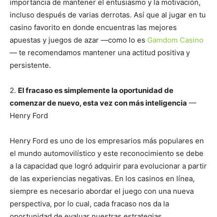
importancia de mantener el entusiasmo y la motivación,
incluso después de varias derrotas. Así que al jugar en tu
casino favorito en donde encuentras las mejores
apuestas y juegos de azar —como lo es
Gamdom Casino
— te recomendamos mantener una actitud positiva y
persistente.
2.
El fracaso es simplemente la oportunidad de
comenzar de nuevo, esta vez con más inteligencia
—
Henry Ford
Henry Ford es uno de los empresarios más populares en
el mundo automovilístico y este reconocimiento se debe
a la capacidad que logró adquirir para evolucionar a partir
de las experiencias negativas. En los casinos en línea,
siempre es necesario abordar el juego con una nueva
perspectiva, por lo cual, cada fracaso nos da la
oportunidad de evaluar nuestras estrategias.