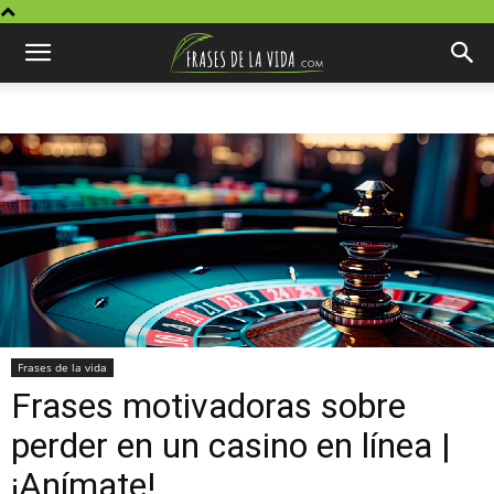
Frases de la vida
Frases motivadoras sobre
perder en un casino en línea |
¡Anímate!