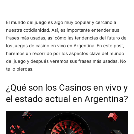
El mundo del juego es algo muy popular y cercano a
nuestra cotidianidad. Así, es importante entender sus
frases más usadas, así cómo las tendencias del futuro de
los juegos de casino en vivo en Argentina. En este post,
haremos un recorrido por los aspectos clave del mundo
del juego y después veremos sus frases más usadas. No
te lo pierdas.
¿Qué son los Casinos en vivo y
el estado actual en Argentina?