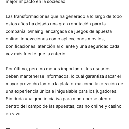
mejor impacto en la sociedad.
Las transformaciones que ha generado a lo largo de todo
estos años ha dejado una gran reputación para la
compañía iGmaing encargada de juegos de apuesta
online, innovaciones como aplicaciones móviles,
bonificaciones, atención al cliente y una seguridad cada
vez más fuerte que la anterior.
Por último, pero no menos importante, los usuarios
deben mantenerse informados, lo cual garantiza sacar el
mayor provecho tanto a la plataforma como la creación de
una experiencia única e inigualable para los jugadores.
Sin duda una gran iniciativa para mantenerse atento
dentro del campo de las apuestas, casino online y casino
en vivo.