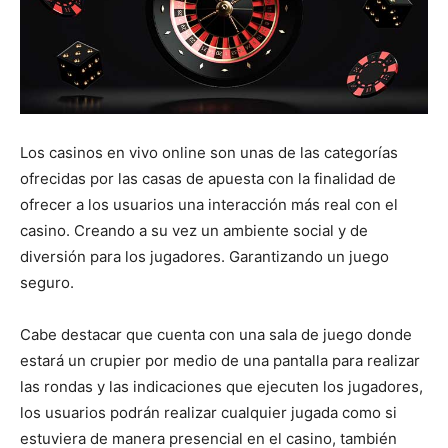
Los casinos en vivo online son unas de las categorías
ofrecidas por las casas de apuesta con la finalidad de
ofrecer a los usuarios una interacción más real con el
casino. Creando a su vez un ambiente social y de
diversión para los jugadores. Garantizando un juego
seguro.
Cabe destacar que cuenta con una sala de juego donde
estará un crupier por medio de una pantalla para realizar
las rondas y las indicaciones que ejecuten los jugadores,
los usuarios podrán realizar cualquier jugada como si
estuviera de manera presencial en el casino, también