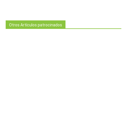
Otros Artículos patrocinados