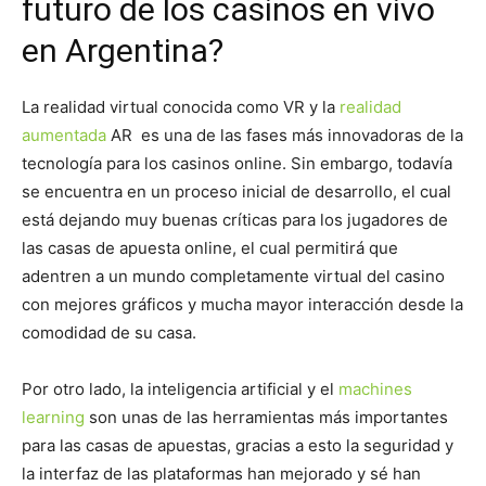
futuro de los casinos en vivo
en Argentina?
La realidad virtual conocida como VR y la
realidad
aumentada
AR es una de las fases más innovadoras de la
tecnología para los casinos online. Sin embargo, todavía
se encuentra en un proceso inicial de desarrollo, el cual
está dejando muy buenas críticas para los jugadores de
las casas de apuesta online, el cual permitirá que
adentren a un mundo completamente virtual del casino
con mejores gráficos y mucha mayor interacción desde la
comodidad de su casa.
Por otro lado, la inteligencia artificial y el
machines
learning
son unas de las herramientas más importantes
para las casas de apuestas, gracias a esto la seguridad y
la interfaz de las plataformas han mejorado y sé han