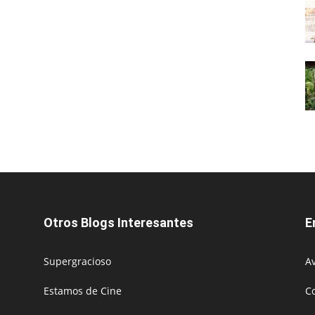
Otros Blogs Interesantes
E
Supergracioso
Av
Estamos de Cine
C