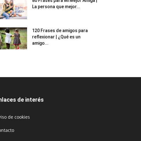
80 Frases para Mi Mejor Amiga |
La persona que mejor...
120 Frases de amigos para
reflexionar | ¿Qué es un
amigo...
nlaces de interés
iso de cookies
ontacto