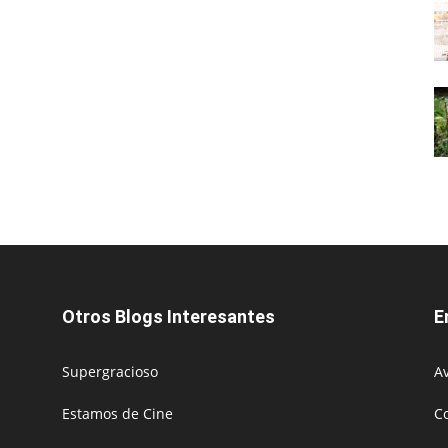
Otros Blogs Interesantes
E
Supergracioso
Av
Estamos de Cine
C