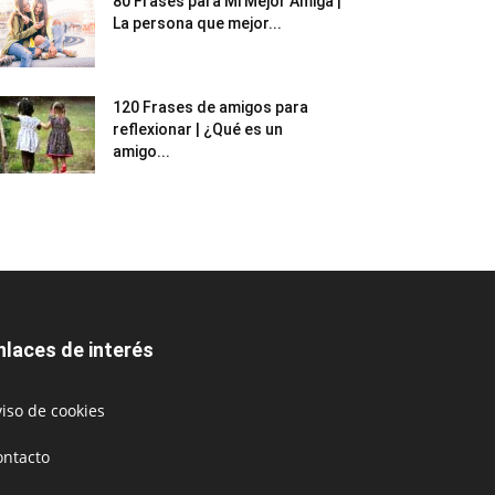
80 Frases para Mi Mejor Amiga |
La persona que mejor...
120 Frases de amigos para
reflexionar | ¿Qué es un
amigo...
nlaces de interés
iso de cookies
ontacto