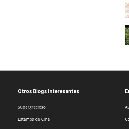
Otros Blogs Interesantes
E
Supergracioso
Av
Estamos de Cine
C