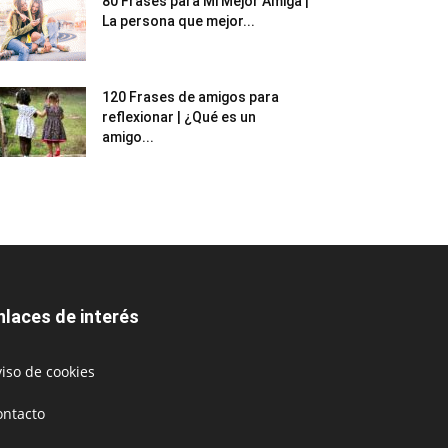
80 Frases para Mi Mejor Amiga |
La persona que mejor...
120 Frases de amigos para
reflexionar | ¿Qué es un
amigo...
nlaces de interés
iso de cookies
ontacto