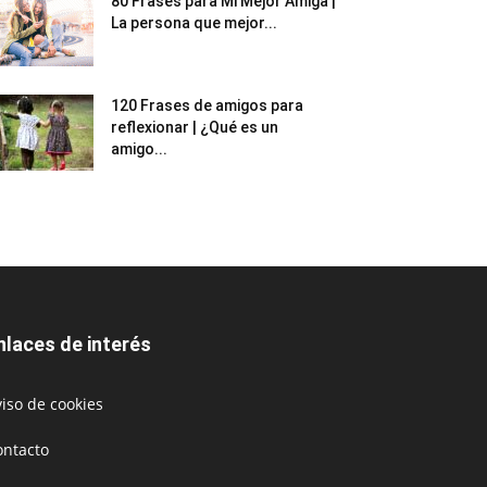
80 Frases para Mi Mejor Amiga |
La persona que mejor...
120 Frases de amigos para
reflexionar | ¿Qué es un
amigo...
nlaces de interés
iso de cookies
ontacto