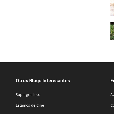
Otros Blogs Interesantes
E
Supergracioso
Av
Estamos de Cine
C