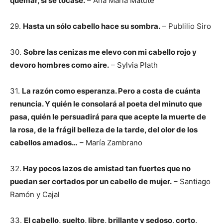
quemar, si se tocase.
– Ana María Matute
29.
Hasta un sólo cabello hace su sombra.
– Publilio Siro
30.
Sobre las cenizas me elevo con mi cabello rojo y
devoro hombres como aire.
– Sylvia Plath
31.
La razón como esperanza. Pero a costa de cuánta
renuncia. Y quién le consolará al poeta del minuto que
pasa, quién le persuadirá para que acepte la muerte de
la rosa, de la frágil belleza de la tarde, del olor de los
cabellos amados…
– María Zambrano
32.
Hay pocos lazos de amistad tan fuertes que no
puedan ser cortados por un cabello de mujer.
– Santiago
Ramón y Cajal
33.
El cabello, suelto, libre, brillante y sedoso, corto,