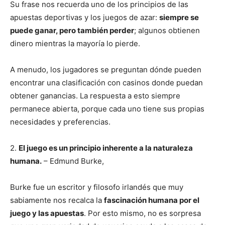
Su frase nos recuerda uno de los principios de las
apuestas deportivas y los juegos de azar:
siempre se
puede ganar, pero también perder
; a
lgunos obtienen
dinero mientras la mayoría lo pierde.
A menudo, los jugadores se preguntan dónde pueden
encontrar una clasificación con casinos donde puedan
obtener ganancias. La respuesta a esto siempre
permanece abierta, porque cada uno tiene sus propias
necesidades y preferencias.
2.
El juego es un principio inherente a la naturaleza
humana.
– Edmund Burke,
Burke fue un escritor y filosofo irlandés que muy
sabiamente nos recalca la
fascinación humana por el
juego y las apuestas
. Por esto mismo, no es sorpresa