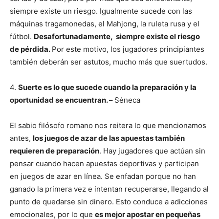
siempre existe un riesgo. Igualmente sucede con las
máquinas tragamonedas, el Mahjong, la ruleta rusa y el
fútbol.
Desafortunadamente, siempre existe el riesgo
de pérdida.
Por este motivo, los jugadores principiantes
también deberán ser astutos, mucho más que suertudos.
4.
Suerte es lo que sucede cuando la preparación y la
oportunidad se encuentran. –
Séneca
El sabio filósofo romano nos reitera lo que mencionamos
antes,
los juegos de azar de las apuestas también
requieren de preparación
.
Hay jugadores que actúan sin
pensar cuando hacen apuestas deportivas y participan
en juegos de azar en línea. Se enfadan porque no han
ganado la primera vez e intentan recuperarse, llegando al
punto de quedarse sin dinero. Esto conduce a adicciones
emocionales, por lo que
es mejor apostar en pequeñas