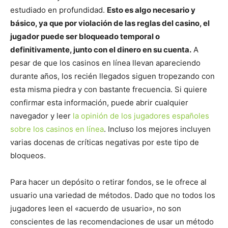
estudiado en profundidad.
Esto es algo necesario y
básico, ya que por violación de las reglas del casino, el
jugador puede ser bloqueado temporal o
definitivamente, junto con el dinero en su cuenta.
A
pesar de que los casinos en línea llevan apareciendo
durante años, los recién llegados siguen tropezando con
esta misma piedra y con bastante frecuencia. Si quiere
confirmar esta información, puede abrir cualquier
navegador y leer
la opinión de los jugadores españoles
sobre los casinos en línea
. Incluso los mejores incluyen
varias docenas de críticas negativas por este tipo de
bloqueos.
Para hacer un depósito o retirar fondos, se le ofrece al
usuario una variedad de métodos. Dado que no todos los
jugadores leen el «acuerdo de usuario», no son
conscientes de las recomendaciones de usar un método