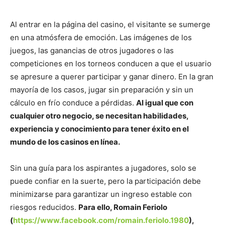
Al entrar en la página del casino, el visitante se sumerge
en una atmósfera de emoción. Las imágenes de los
juegos, las ganancias de otros jugadores o las
competiciones en los torneos conducen a que el usuario
se apresure a querer participar y ganar dinero. En la gran
mayoría de los casos, jugar sin preparación y sin un
cálculo en frío conduce a pérdidas.
Al igual que con
cualquier otro negocio, se necesitan habilidades,
experiencia y conocimiento para tener éxito en el
mundo de los casinos en línea.
Sin una guía para los aspirantes a jugadores, solo se
puede confiar en la suerte, pero la participación debe
minimizarse para garantizar un ingreso estable con
riesgos reducidos.
Para ello, Romain Feriolo
(
https://www.facebook.com/romain.feriolo.1980
),