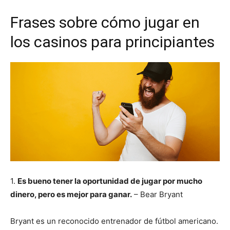
Frases sobre cómo jugar en
los casinos para principiantes
1.
Es bueno tener la oportunidad de jugar por mucho
dinero, pero es mejor para ganar.
– Bear Bryant
Bryant es un reconocido entrenador de fútbol americano.