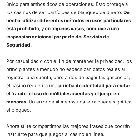
único para ambos tipos de operaciones. Esto protege a
los casinos de ser partícipes de blanqueo de dinero.
De
hecho, utilizar diferentes métodos en usos particulares
está prohibido, y en algunos casos, conduce a una
inspección adicional por parte del Servicio de
Seguridad.
Por casualidad o con el fin de mantener la privacidad, los
principiantes a menudo no especifican datos reales al
registrar una cuenta, pero antes de pagar las ganancias,
el casino requerirá una
prueba de identidad para evitar
el fraude, el uso de múltiples cuentas y el juego en
menores.
Un error de al menos una letra puede significar
el bloqueo.
Ahora sí, te compartimos las mejores frases que podrán
instruirte para que juegos al casino en línea.