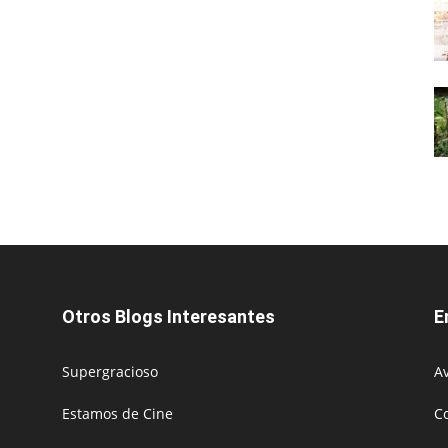
Otros Blogs Interesantes
E
Supergracioso
Av
Estamos de Cine
C