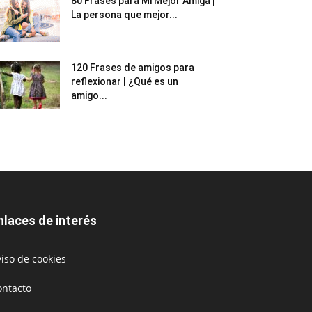
80 Frases para Mi Mejor Amiga |
La persona que mejor...
120 Frases de amigos para
reflexionar | ¿Qué es un
amigo...
nlaces de interés
iso de cookies
ontacto