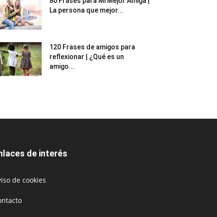
80 Frases para Mi Mejor Amiga |
La persona que mejor...
120 Frases de amigos para
reflexionar | ¿Qué es un
amigo...
nlaces de interés
iso de cookies
ontacto