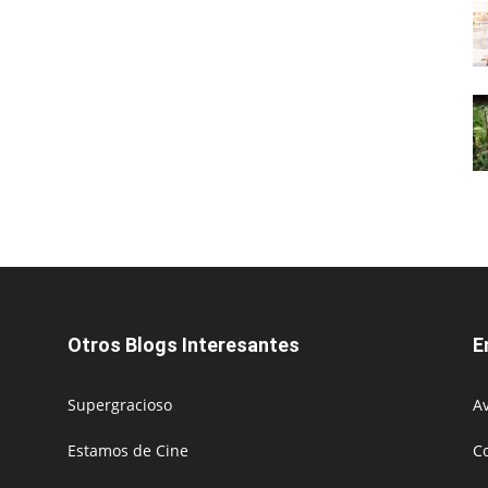
Otros Blogs Interesantes
E
Supergracioso
Av
Estamos de Cine
C