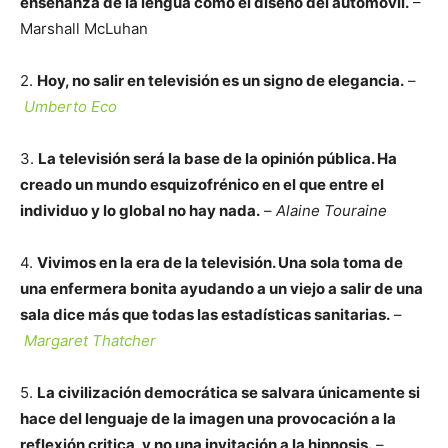
enseñanza de la lengua como el diseño del automóvil.
–
Marshall McLuhan
2.
Hoy, no salir en televisión es un signo de elegancia.
–
Umberto Eco
3.
La televisión será la base de la opinión pública. Ha
creado un mundo esquizofrénico en el que entre el
individuo y lo global no hay nada.
–
Alaine Touraine
4.
Vivimos en la era de la televisión. Una sola toma de
una enfermera bonita ayudando a un viejo a salir de una
sala dice más que todas las estadísticas sanitarias.
–
Margaret Thatcher
5.
La civilización democrática se salvara únicamente si
hace del lenguaje de la imagen una provocación a la
reflexión critica, y no una invitación a la hipnosis.
–