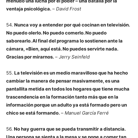
menudo una lucha por el poder – una batalla por la
ventaja psicológica.
–
David Frost
54.
Nunca voy a entender por qué cocinan en televisión.
No puedo olerlo. No puedo comerlo. No puedo
saborearlo. Al final del programa lo sostienen ante la
cámara, «Bien, aquí está. No puedes servirte nada.
Gracias por mirarnos.
–
Jerry Seinfeld
55.
La televisión es un medio maravilloso que ha hecho
cambiar la manera de pensar masivamente, es una
pantallita metida en todos los hogares que tiene mucha
trascendencia en la formación tanto más que en la
información porque un adulto ya está formado pero un
chico se está formando.
–
Manuel García Ferré
56.
No hay guerra que se pueda transmitir a distancia.
Una persona se sienta a la mesa y se pone a comer tan