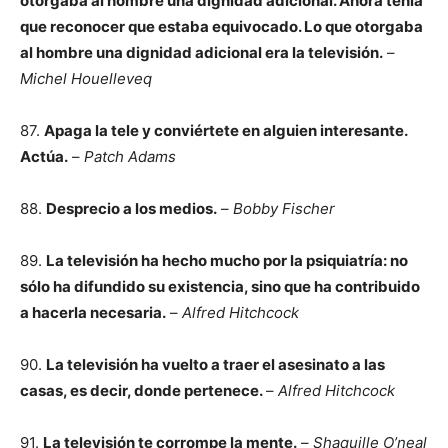
otorgaba al hombre una dignidad adicional. Ahora tenía
que reconocer que estaba equivocado. Lo que otorgaba
al hombre una dignidad adicional era la televisión.
–
Michel Houelleveq
87.
Apaga la tele y conviértete en alguien interesante.
Actúa.
–
Patch Adams
88.
Desprecio a los medios.
–
Bobby Fischer
89.
La televisión ha hecho mucho por la psiquiatría: no
sólo ha difundido su existencia, sino que ha contribuido
a hacerla necesaria.
–
Alfred Hitchcock
90.
La televisión ha vuelto a traer el asesinato a las
casas, es decir, donde pertenece.
–
Alfred Hitchcock
91.
La televisión te corrompe la mente.
–
Shaquille O’neal