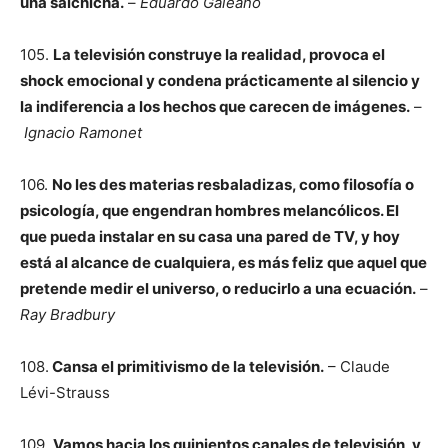
una salchicha.
–
Eduardo Galeano
105.
La televisión construye la realidad, provoca el
shock emocional y condena prácticamente al silencio y
la indiferencia a los hechos que carecen de imágenes.
–
Ignacio Ramonet
106.
No les des materias resbaladizas, como filosofía o
psicología, que engendran hombres melancólicos. El
que pueda instalar en su casa una pared de TV, y hoy
está al alcance de cualquiera, es más feliz que aquel que
pretende medir el universo, o reducirlo a una ecuación.
–
Ray Bradbury
108.
Cansa el primitivismo de la televisión.
– Claude
Lévi-Strauss
109.
Vamos hacia los quinientos canales de televisión, y