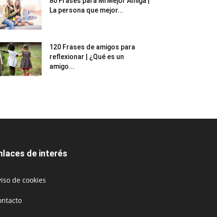
80 Frases para Mi Mejor Amiga |
La persona que mejor...
120 Frases de amigos para
reflexionar | ¿Qué es un
amigo...
nlaces de interés
iso de cookies
ontacto