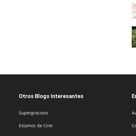
Otros Blogs Interesantes
E
Supergracioso
Av
Estamos de Cine
C